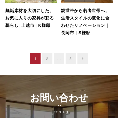
無垢素材を大切にした、
親世帯から若者世帯へ。
お気に入りの家具が彩る
生活スタイルの変化に合
暮らし| 上越市 | K様邸
わせたリノベーション｜
長岡市｜S様邸
投
1
2
…
5
稿
の
ペ
ー
お問い合わせ
ジ
送
CONTACT
り