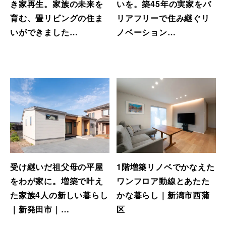
き家再生。家族の未来を
いを。築45年の実家をバ
育む、畳リビングの住ま
リアフリーで住み継ぐリ
いができました…
ノベーション…
受け継いだ祖父母の平屋
1階増築リノベでかなえた
をわが家に。増築で叶え
ワンフロア動線とあたた
た家族4人の新しい暮らし
かな暮らし｜新潟市西蒲
｜新発田市｜…
区