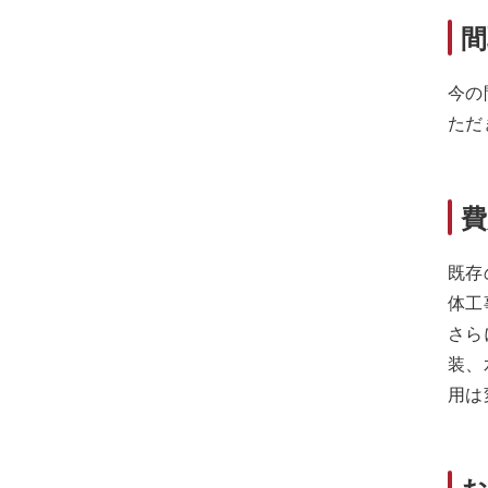
今の
ただ
既存
体工
さら
装、
用は