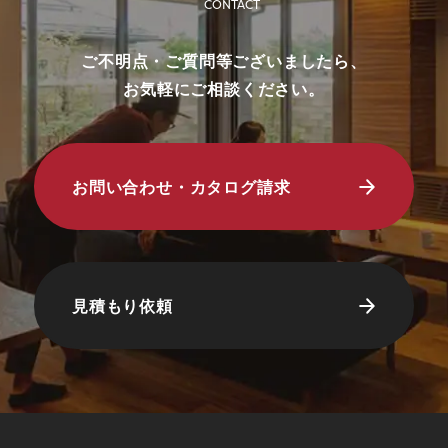
CONTACT
りとさせていただきます。
・未成年者様のみのご来場は対象外とさせ
ご不明点・ご質問等ございましたら、
ていただきます。
お気軽にご相談ください。
・弊社のアンケートにご協力していただく
ことが条件となります。
■ 個人情報の取り扱いについて
お問い合わせ・カタログ請求
・ご入力いただきました情報は「
プライバ
シーポリシー
」に従って取り扱われます。
見積もり依頼