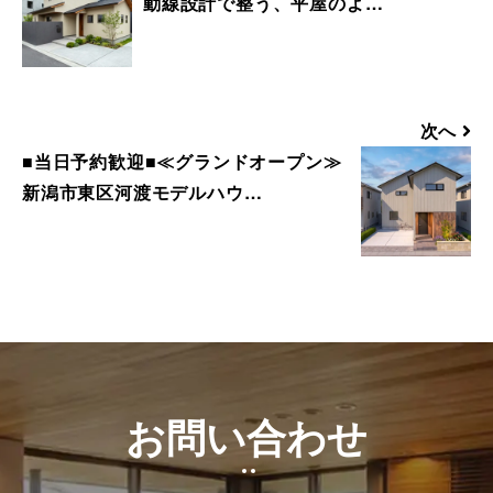
動線設計で整う、平屋のよ…
■ 来場予約からプレゼントまでの流れ
1. 当フォームからご予約いただきます。
2. 当日ご来場いただきます。
3. 弊社のアンケートにご記入いただきま
次へ
す。その際に住所のご記入をお願いいたし
■当日予約歓迎■≪グランドオープン≫
ます。
新潟市東区河渡モデルハウ…
4. 後日、弊社からプレゼントをメールにて
お送りさせていただきます。
■ その他、プレゼントに関する注意事項
・初めてディテールホームグループにご来
場いただく方のみ対象とさせていだきま
す。
・弊社での住宅建築やリフォームなどの工
お問い合わせ
事をご検討されているお客様のみ対象とさ
せていただきます。
・プレゼントは、1名様（1家族様）1回限