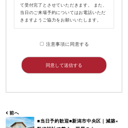
て受付完了とさせていただきます。 また、
当日のご来場予約についてはお電話いただ
きますようご協力をお願いいたします。
■ 携帯メールアドレスのドメイン指定受信
に関するお願い
注意事項に同意する
携帯メールのドメイン指定受信や、指定拒
否をしている場合、当サイトからの予約完
了通知などを受信できない場合がありま
す。弊社ディテールホームからのメールは
【@detail-home.com】もしくは
【@sadh.jp】ドメインで配信しておりま
す。該当のドメインからのメールを受信い
ただけるよう設定願います。 ＊各キャリ
ア、ご利用機種ごとの詳しい設定方法等は
前へ
各キャリアへお問い合わせください。
■当日予約歓迎■新潟市中央区｜減築×