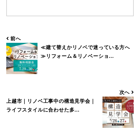
【@detail-home.com】もしくは
【@sadh.jp】ドメインで配信しておりま
す。該当のドメインからのメールを受信い
ただけるよう設定願います。 ＊各キャリ
ア、ご利用機種ごとの詳しい設定方法等は
前へ
各キャリアへお問い合わせください。
≪建て替えかリノベで迷っている方へ
≫リフォーム＆リノベーショ…
■ 来場予約からプレゼントまでの流れ
1. 当フォームからご予約いただきます。
2. 当日ご来場いただきます。
3. 弊社のアンケートにご記入いただきま
次へ
す。その際に住所のご記入をお願いいたし
上越市｜リノベ工事中の構造見学会｜
ます。
ライフスタイルに合わせた多…
4. 後日、弊社からプレゼントをメールにて
お送りさせていただきます。
■ その他、プレゼントに関する注意事項