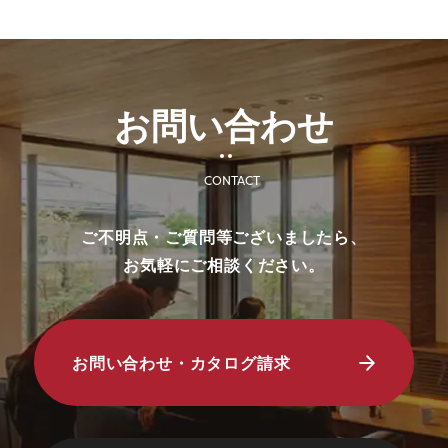
・初めてディテールホームグループにご来
場いただく方のみ対象とさせていだきま
す。
・弊社での住宅建築やリフォームなどの工
お問い合わせ
事をご検討されているお客様のみ対象とさ
せていただきます。
・プレゼントは、1名様（1家族様）1回限
CONTACT
りとさせていただきます。
・未成年者様のみのご来場は対象外とさせ
ご不明点・ご質問等ございましたら、
ていただきます。
お気軽にご相談ください。
・弊社のアンケートにご協力していただく
ことが条件となります。
■ 個人情報の取り扱いについて
お問い合わせ・カタログ請求
・ご入力いただきました情報は「
プライバ
シーポリシー
」に従って取り扱われます。