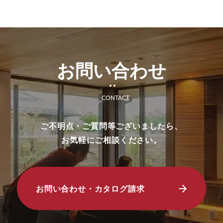
■ その他、プレゼントに関する注意事項
・初めて弊社の見学会にご来場いただく方
のみ対象とさせていだきます。
・これから住宅の建築やリフォームなどの
工事をご検討されているお客様のみ対象と
お問い合わせ
させていただきます。
・プレゼントは、1名様（1家族様）1回限
りとさせていただきます。
CONTACT
・過去に資料請求などでプレゼントさせて
いただいた方は対象外とさせていただきま
ご不明点・ご質問等ございましたら、
す。
お気軽にご相談ください。
・未成年者様のみのご来場は対象外とさせ
ていただきます。
・弊社のアンケートにご協力していただく
ことが条件となります。
お問い合わせ・カタログ請求
■ 個人情報の取り扱いについて
・ご入力いただきました情報は「
プライバ