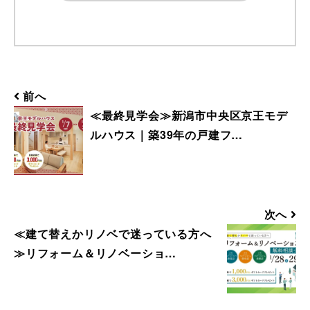
【@detail-home.com】もしくは
【@sadh.jp】ドメインで配信しておりま
す。該当のドメインからのメールを受信い
ただけるよう設定願います。 ＊各キャリ
ア、ご利用機種ごとの詳しい設定方法等は
前へ
各キャリアへお問い合わせください。
≪最終見学会≫新潟市中央区京王モデ
ルハウス｜築39年の戸建フ…
■ 来場予約からプレゼントまでの流れ
1. 当フォームからご予約いただきます。
2. 当日ご来場いただきます。
3. 弊社のアンケートにご記入いただきま
次へ
す。その際に住所のご記入をお願いいたし
≪建て替えかリノベで迷っている方へ
ます。
≫リフォーム＆リノベーショ…
4. 後日、弊社からプレゼントを郵送にてお
送りさせていただきます。