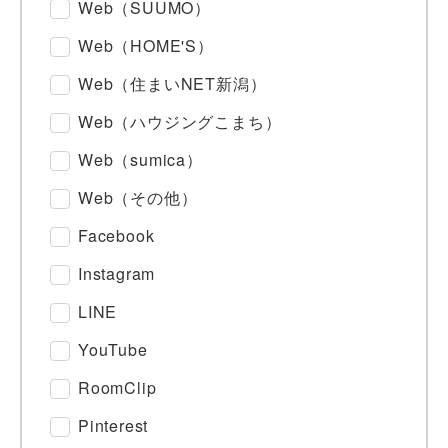
Web（SUUMO）
Web（HOME'S）
Web（住まいNET新潟）
Web（ハウジングこまち）
Web（sumica）
Web（その他）
Facebook
Instagram
LINE
YouTube
RoomClip
Pinterest