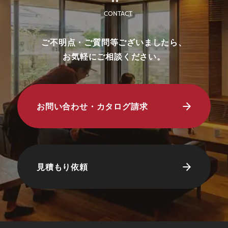
りとさせていただきます。
CONTACT
・過去に資料請求などでプレゼントさせて
いただいた方は対象外とさせていただきま
ご不明点・ご質問等ございましたら、
す。
お気軽にご相談ください。
・未成年者様のみのご来場は対象外とさせ
ていただきます。
・弊社のアンケートにご協力していただく
ことが条件となります。
お問い合わせ・カタログ請求
■ 個人情報の取り扱いについて
・ご入力いただきました情報は「
プライバ
シーポリシー
」に従って取り扱われます。
見積もり依頼