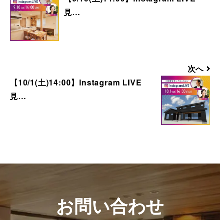
見…
■ 来場予約からプレゼントまでの流れ
1. 当フォームからご予約いただきます。
2. 当日ご来場いただきます。
3. 弊社のアンケートにご記入いただきま
次へ
す。その際に住所のご記入をお願いいたし
【10/1(土)14:00】Instagram LIVE
ます。
見…
4. 後日、弊社からプレゼントを郵送にてお
送りさせていただきます。
■ その他、プレゼントに関する注意事項
・初めて弊社の見学会にご来場いただく方
のみ対象とさせていだきます。
・これから住宅の建築やリフォームなどの
工事をご検討されているお客様のみ対象と
お問い合わせ
させていただきます。
・プレゼントは、1名様（1家族様）1回限