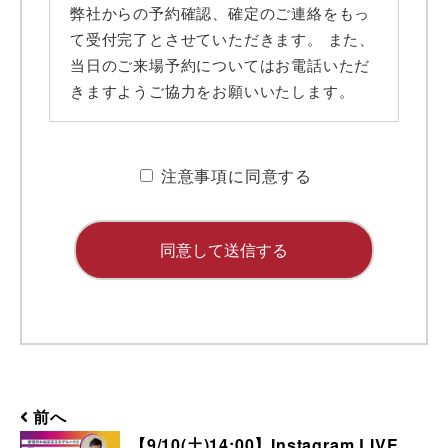
弊社からの予約確認、確定のご連絡をもっ
て受付完了とさせていただきます。 また、
当日のご来場予約についてはお電話いただ
きますようご協力をお願いいたします。
■ 携帯メールアドレスのドメイン指定受信
に関するお願い
注意事項に同意する
携帯メールのドメイン指定受信や、指定拒
否をしている場合、当サイトからの予約完
了通知などを受信できない場合がありま
す。弊社ディテールホームからのメールは
【@detail-home.com】もしくは
【@sadh.jp】ドメインで配信しておりま
す。該当のドメインからのメールを受信い
ただけるよう設定願います。 ＊各キャリ
ア、ご利用機種ごとの詳しい設定方法等は
前へ
各キャリアへお問い合わせください。
【9/10(土)14:00】Instagram LIVE