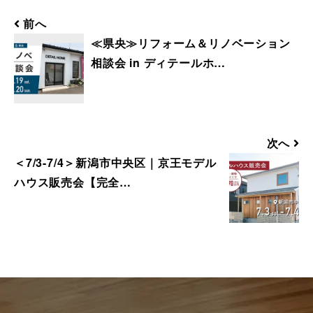
ア、ご利用機種ごとの詳しい設定方法等は
前へ
各キャリアへお問い合わせください。
≪県央≫リフォーム＆リノベーション
相談会 in ディテールホ…
■ 来場予約からプレゼントまでの流れ
1. 当フォームからご予約いただきます。
2. 当日ご来場いただきます。
3. 弊社のアンケートにご記入いただきま
次へ
す。その際に住所のご記入をお願いいたし
＜7/3-7/4＞新潟市中央区｜京王モデル
ます。
ハウス販売会【完全…
4. 後日、弊社からプレゼントを郵送にてお
送りさせていただきます。
■ その他、プレゼントに関する注意事項
・初めて弊社の見学会にご来場いただく方
のみ対象とさせていだきます。
・これから住宅の建築やリフォームなどの
工事をご検討されているお客様のみ対象と