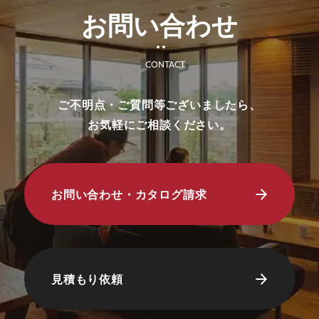
お問い合わせ
させていただきます。
・プレゼントは、1名様（1家族様）1回限
りとさせていただきます。
CONTACT
・過去に資料請求などでプレゼントさせて
いただいた方は対象外とさせていただきま
ご不明点・ご質問等ございましたら、
す。
お気軽にご相談ください。
・未成年者様のみのご来場は対象外とさせ
ていただきます。
・弊社のアンケートにご協力していただく
ことが条件となります。
お問い合わせ・カタログ請求
■ 個人情報の取り扱いについて
・ご入力いただきました情報は「
プライバ
シーポリシー
」に従って取り扱われます。
見積もり依頼