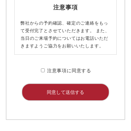
注意事項
弊社からの予約確認、確定のご連絡をもっ
て受付完了とさせていただきます。 また、
当日のご来場予約についてはお電話いただ
きますようご協力をお願いいたします。
■ 携帯メールアドレスのドメイン指定受信
に関するお願い
注意事項に同意する
携帯メールのドメイン指定受信や、指定拒
否をしている場合、当サイトからの予約完
了通知などを受信できない場合がありま
す。弊社ディテールホームからのメールは
【@detail-home.com】もしくは
【@sadh.jp】ドメインで配信しておりま
す。該当のドメインからのメールを受信い
ただけるよう設定願います。 ＊各キャリ